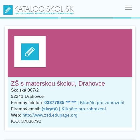
Toggl
navig
ZŠ s materskou školou, Drahovce
Školská 907/2
92241
Drahovce
Firemný telefón:
03377835 *** ***
| Klikněte pro zobrazení
Firemný email:
(skrytý)
| Klikněte pro zobrazení
Web:
http://www.zsd.edupage.org
IČO:
37836790